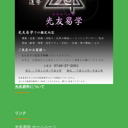
光友易学について
リンク
光友易学 ホームページ