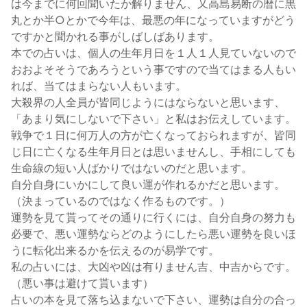
は今までに何回聞いたか解りません、又高島易断の暦に黒
丸とか半○とかで今年は、最悪の年になっていますがどう
ですかと聞かれる事がしばしばあります。
本での占いは、個人の生年月日を１人１人見ていないので
おおよそそうであろうという事ですので当てはまる人もい
れば、当てはまらない人もいます。
大殺界の人全員が皆同じようにはならないと思います、
「あまり気にしないで下さい」と私はお伝えしています。
戦争で１日に何万人の方が亡くなっておられますが、皆同
じ日に亡くなる生年月日とは思いませんし、手相にしても
生命線の短い人ばかりではないのだと思います。
自分自身にいかにして良い運が作れるかだと思います。
（決まっているのではなく作るものです。）
運勢を見て貰ってその通りに行くには、自分自身の努力も
必要で、悪い運勢ならどのようにしたら悪い運勢を良いほ
うに転化出来るかを伝えるのが易学です。
私の占いには、大凶や凶は有りません吉、中吉からです。
（悪い事は避けて貰います）
占いの本を見て落ち込まないで下さい、運勢は自分の合っ