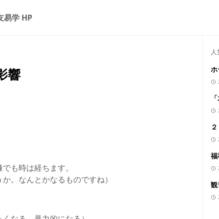
友易学 HP
人
ホ
影響
「
２
福
嫌でも時は経ちます。
うか。なんとかなるものですね）
観
っくなる、暴力的になる）