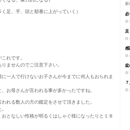
新
多く足、手、頭と順番に上がっていく）
必
足
感
がこれです。
ありませんのでご注意下さい。
盆
階に一人で行けないお子さんが今までに何人もおられま
７
と、お母さんが言われる事が多かったですね。
言われる数人の方の鑑定をさせて頂きました。
た。
、おとなしい性格が明るくはしゃぐ様になったりと１８