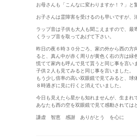
お母さんも「こんなに変わりますか！？」と
お子さんは霊障害を受けるのも早いですが、
ラップ音は子供も大人も聞こえますので、最
くラップ音を取ってあげて下さい。
昨日の夜６時３０分ごろ、家の外から西の方
ると、真ん中が赤く周りが黄色く右の方は緑
慌てて家内も呼んで見て貰うと同じ事を言い
子供２人も見てみると同じ事を言いました。
もう少し倍率の高い双眼鏡で見てみると、球
８時過ぎに見に行くと消えていました。
今日も見えたら星かも知れませんが、生まれ
あなたも西の空を双眼鏡で見て感動されては
謙虚 智恵 感謝 ありがとう を心に