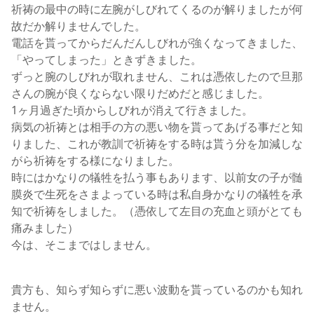
祈祷の最中の時に左腕がしびれてくるのが解りましたが何
故だか解りませんでした。
電話を貰ってからだんだんしびれが強くなってきました、
「やってしまった」ときずきました。
ずっと腕のしびれが取れません、これは憑依したので旦那
さんの腕が良くならない限りだめだと感じました。
1ヶ月過ぎた頃からしびれが消えて行きました。
病気の祈祷とは相手の方の悪い物を貰ってあげる事だと知
りました、これが教訓で祈祷をする時は貰う分を加減しな
がら祈祷をする様になりました。
時にはかなりの犠牲を払う事もあります、以前女の子が髄
膜炎で生死をさまよっている時は私自身かなりの犠牲を承
知で祈祷をしました。（憑依して左目の充血と頭がとても
痛みました）
今は、そこまではしません。
貴方も、知らず知らずに悪い波動を貰っているのかも知れ
ません。