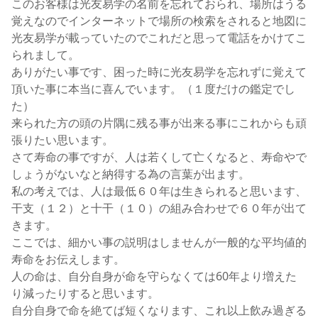
このお客様は光友易学の名前を忘れておられ、場所はうる
覚えなのでインターネットで場所の検索をされると地図に
光友易学が載っていたのでこれだと思って電話をかけてこ
られまして。
ありがたい事です、困った時に光友易学を忘れずに覚えて
頂いた事に本当に喜んでいます。（１度だけの鑑定でし
た）
来られた方の頭の片隅に残る事が出来る事にこれからも頑
張りたい思います。
さて寿命の事ですが、人は若くして亡くなると、寿命やで
しょうがないなと納得する為の言葉が出ます。
私の考えでは、人は最低６０年は生きられると思います、
干支（１２）と十干（１０）の組み合わせで６０年が出て
きます。
ここでは、細かい事の説明はしませんが一般的な平均値的
寿命をお伝えします。
人の命は、自分自身が命を守らなくては60年より増えた
り減ったりすると思います。
自分自身で命を絶てば短くなります、これ以上飲み過ぎる