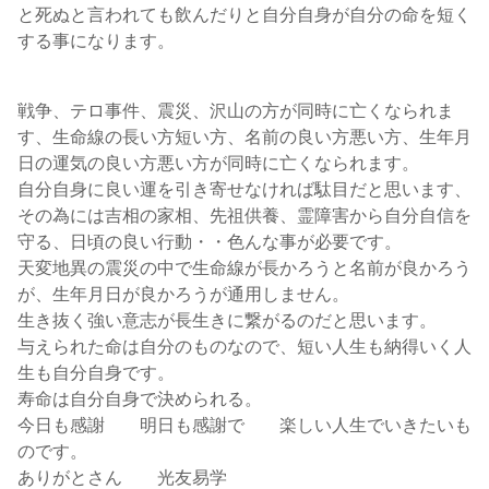
と死ぬと言われても飲んだりと自分自身が自分の命を短く
する事になります。
戦争、テロ事件、震災、沢山の方が同時に亡くなられま
す、生命線の長い方短い方、名前の良い方悪い方、生年月
日の運気の良い方悪い方が同時に亡くなられます。
自分自身に良い運を引き寄せなければ駄目だと思います、
その為には吉相の家相、先祖供養、霊障害から自分自信を
守る、日頃の良い行動・・色んな事が必要です。
天変地異の震災の中で生命線が長かろうと名前が良かろう
が、生年月日が良かろうが通用しません。
生き抜く強い意志が長生きに繋がるのだと思います。
与えられた命は自分のものなので、短い人生も納得いく人
生も自分自身です。
寿命は自分自身で決められる。
今日も感謝 明日も感謝で 楽しい人生でいきたいも
のです。
ありがとさん 光友易学