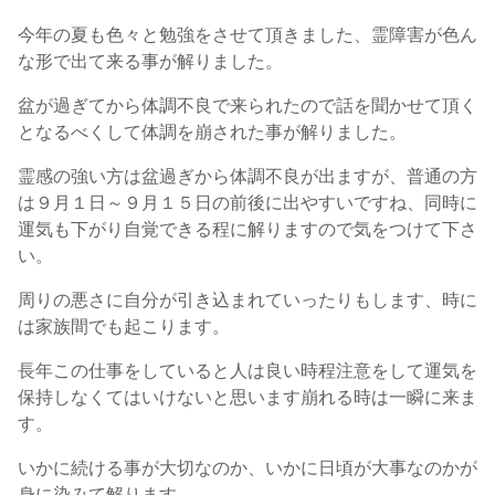
今年の夏も色々と勉強をさせて頂きました、霊障害が色ん
な形で出て来る事が解りました。
盆が過ぎてから体調不良で来られたので話を聞かせて頂く
となるべくして体調を崩された事が解りました。
霊感の強い方は盆過ぎから体調不良が出ますが、普通の方
は９月１日～９月１５日の前後に出やすいですね、同時に
運気も下がり自覚できる程に解りますので気をつけて下さ
い。
周りの悪さに自分が引き込まれていったりもします、時に
は家族間でも起こります。
長年この仕事をしていると人は良い時程注意をして運気を
保持しなくてはいけないと思います崩れる時は一瞬に来ま
す。
いかに続ける事が大切なのか、いかに日頃が大事なのかが
身に染みて解ります。