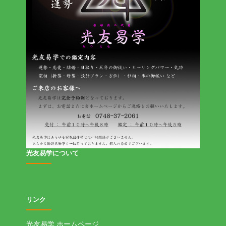
光友易学について
リンク
光友易学 ホームページ