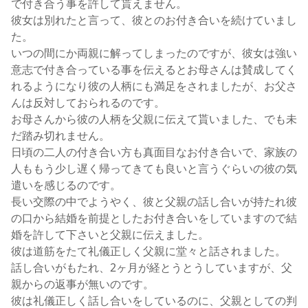
で付き合う事を許して貰えません。
彼女は別れたと言って、彼とのお付き合いを続けていまし
た。
いつの間にか両親に解ってしまったのですが、彼女は強い
意志で付き合っている事を伝えるとお母さんは賛成してく
れるようになり彼の人柄にも満足をされましたが、お父さ
んは反対しておられるのです。
お母さんから彼の人柄を父親に伝えて貰いました、でも未
だ踏み切れません。
日頃の二人の付き合い方も真面目なお付き合いで、家族の
人ももう少し遅く帰ってきても良いと言うぐらいの彼の気
遣いを感じるのです。
長い交際の中でようやく、彼と父親の話し合いが持たれ彼
の口から結婚を前提としたお付き合いをしていますので結
婚を許して下さいと父親に伝えました。
彼は道筋をたて礼儀正しく父親に堂々と話されました。
話し合いがもたれ、2ヶ月が経とうとうしていますが、父
親からの返事が無いのです。
彼は礼儀正しく話し合いをしているのに、父親としての判