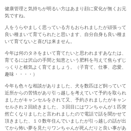
健康管理と気持ちが明るい方はあまり顔に変化が無くお元
気ですね。
人をうらやましく思っている方もおられましたが頑張って
良い種まいて育てられたと思います、自分自身も良い種ま
いて育てないと喜びは来ません。
今年は何のタネをまいて育てたいと思われますあなたは、
育てるには沢山の手間と知恵という肥料を与えて焦らずじ
っくりと根気よく育てましょう。（子育て、仕事、恋愛、
趣味・・・・）
今年も色々な相談がありました、犬を数匹ほど飼っていて
近所からの苦情があり引っ越しを考えていて予約を取られ
ましたがキャンセルをされて又、予約されましたがキャン
セルされ２回続きました、３回目にはワンちゃんが１匹突
然亡くなりましたと言われましたので電話で話を聞かせて
頂きました、１０数年住んでいましたが引っ越しの話が出
てから怖い夢を見たりワンちゃんが死んだりと良い事があ