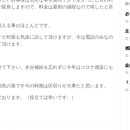
新
が延長しますので、料金は最初の値段なので得したと言
必
超える事がほとんどです。
足
すが対面も気楽に話して頂けますが、今は電話のみなの
て頂けます。
感
盆
けて下さい、水分補給を忘れずに今年はコロナ感染にも
７
病気の基です今の時期は区切りが大事だと思います。
でおります。（役立てば幸いです。）