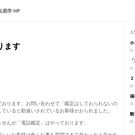
友易学 HP
人
ホ
ります
「
２
福
ております、お問い合わせで「鑑定はしておられないの
していると勘違いされているお客様がおられました。
観
ませんが「電話鑑定」はやっております。
新しいお客様は色んな事を質問できて良かったと言われ