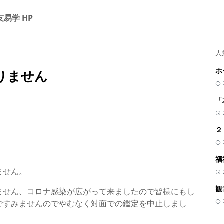
友易学 HP
人
ホ
りません
「
２
福
ません。
観
ません、コロナ感染が広がって来ましたので皆様にもし
ですみませんのでやむなく対面での鑑定を中止しまし