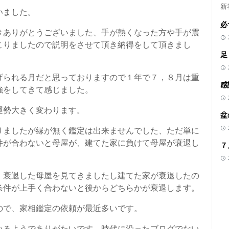
新
いました。
必
きありがとうございました、手が熱くなった方や手が震
こりましたので説明をさせて頂き納得をして頂きまし
足
。
げられる月だと思っておりますので１年で７，８月は重
感
強をしてきて感じました。
運勢大きく変わります。
盆
りましたが縁が無く鑑定は出来ませんでした、ただ単に
件が合わないと母屋が、建てた家に負けて母屋が衰退し
７
、衰退した母屋を見てきましたし建てた家が衰退したの
条件が上手く合わないと後からどちらかが衰退します。
ので、家相鑑定の依頼が最近多いです。
いるようでありがたいです、時代に沿ったブログでない