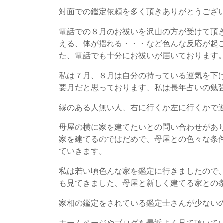
対面での鑑定依頼を多く頂きありがとうござ
電話での８月のお祓いを沢山の方が受けて頂
える、体が揺れる・・・など色んな反応が起
た、電話でも十分にお祓いが届いております
私は７月、８月は自分の持っている運気を下
要月だと思っております、私は長年占いの勉
縁のある人無い人、右に行くか左に行くかで
母屋の横に家を建てたいとの問い合わせがあ
家を建てるのではだめで、母屋との色々な条
ていきます。
私は若い頃色んな家を鑑定に行きましたので
も見てきました、母屋と新しく建てる家との
家相の鑑定をされている鑑定士さんが少ない
ホームページやブログを最近よく見て頂いて