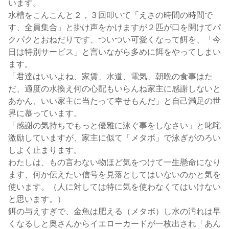
います。
水槽をこんこんと２，３回叩いて「えさの時間の時間で
す、全員集合」と掛け声をかけますが２匹が口を開けてパ
クパクとおねだりです、ついつい可愛くなって餌を、「今
日は特別サービス」と言いながら多めに餌をやってしまい
ます。
「君達はいいよね、家賃、水道、電気、朝晩の食事はた
だ、適度の水換え何の心配もいらんね家主に感謝しないと
あかん、いい家主に当たって幸せもんだ」と自己満足の世
界に慕っています。
「感謝の気持ちでもっと優雅に泳ぐ事をしなさい」と叱咤
激励していますが、家主に似て「メタボ」で泳ぎがのろい
しよく止まります。
わたしは、もの言わない物ほど気をつけて一生懸命になり
ます、何か伝えたい信号を見落としてはいないのかと気を
使います。（人に対しては特に気を使わなくてはいけない
と思います。）
餌の与えすぎで、金魚は肥える（メタボ）し水の汚れは早
くなるしと奥さんからイエローカードが一枚出され「あん