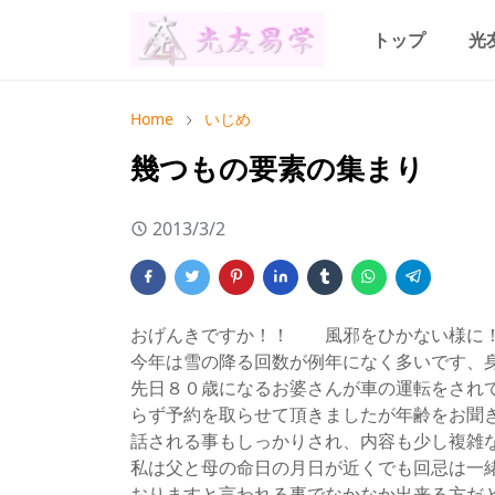
トップ
光
Home
いじめ
幾つもの要素の集まり
2013/3/2
おげんきですか！！ 風邪をひかない様に
今年は雪の降る回数が例年になく多いです、
先日８０歳になるお婆さんが車の運転をされ
らず予約を取らせて頂きましたが年齢をお聞
話される事もしっかりされ、内容も少し複雑
私は父と母の命日の月日が近くでも回忌は一
おりますと言われる事でなかなか出来る方だ