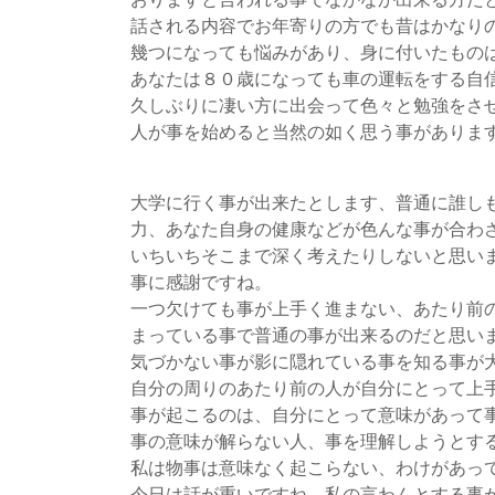
話される内容でお年寄りの方でも昔はかなり
幾つになっても悩みがあり、身に付いたもの
あなたは８０歳になっても車の運転をする自
久しぶりに凄い方に出会って色々と勉強をさ
人が事を始めると当然の如く思う事がありま
大学に行く事が出来たとします、普通に誰し
力、あなた自身の健康などが色んな事が合わ
いちいちそこまで深く考えたりしないと思い
事に感謝ですね。
一つ欠けても事が上手く進まない、あたり前
まっている事で普通の事が出来るのだと思い
気づかない事が影に隠れている事を知る事が
自分の周りのあたり前の人が自分にとって上
事が起こるのは、自分にとって意味があって
事の意味が解らない人、事を理解しようとす
私は物事は意味なく起こらない、わけがあっ
今日は話が重いですね、私の言わんとする事