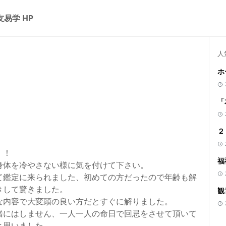
友易学 HP
人
ホ
「
２
！！
福
身体を冷やさない様に気を付けて下さい。
て鑑定に来られました、初めての方だったので年齢も解
きして驚きました。
観
な内容で大変頭の良い方だとすぐに解りました。
緒にはしません、一人一人の命日で回忌をさせて頂いて
と思いました。