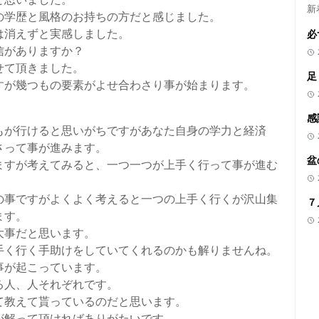
新
の学歴と風格のお持ちの方だと感じました。
は消えずと実感しました。
必
信がありますか？
せて頂きました。
足
すが幾つもの要素がよせ合わさり事が始まります。
感
もが行けると思いがちですがあなた自身の学力と経済
さって事が進みます。
盆
ますが考えてみると、一つ一つが上手く行って事が進む
の事ですがよくよく考えると一つの上手く行くが沢山集
７
ます。
大事だと思います。
手く行く手助けをしていてくれるのかも解りませんね。
事が起こっています。
る人、人それぞれです。
て教えて貰っているのだと思います。
が解って頂ければありがたいです。